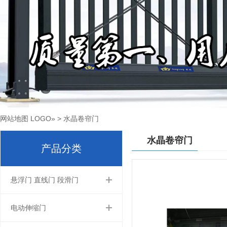
网站地图
LOGO
»
>
水晶卷帘门
水晶卷帘门
产品分类
悬浮门 直线门 段滑门
电动伸缩门