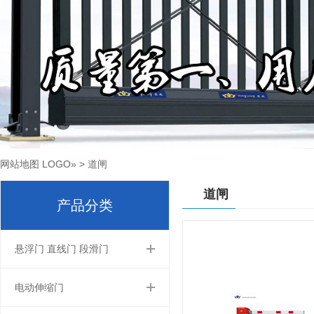
网站地图
LOGO
»
>
道闸
道闸
产品分类
悬浮门 直线门 段滑门
电动伸缩门